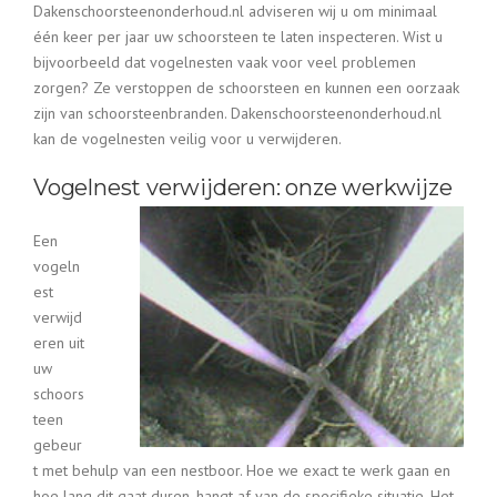
Dakenschoorsteenonderhoud.nl adviseren wij u om minimaal
één keer per jaar uw schoorsteen te laten inspecteren. Wist u
bijvoorbeeld dat vogelnesten vaak voor veel problemen
zorgen? Ze verstoppen de schoorsteen en kunnen een oorzaak
zijn van schoorsteenbranden. Dakenschoorsteenonderhoud.nl
kan de vogelnesten veilig voor u verwijderen.
Vogelnest verwijderen: onze werkwijze
Een
vogeln
est
verwijd
eren uit
uw
schoors
teen
gebeur
t met behulp van een nestboor. Hoe we exact te werk gaan en
hoe lang dit gaat duren, hangt af van de specifieke situatie. Het