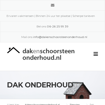
Skip
to
content
Ervaren vakmensen | Binnen 24 uur ter plaatse | Scherpe tarieven
Bel ons
06-26 25 99 39
Mail ons
info@dakenschoorsteenonderhoud.nl
DAK ONDERHOUD
U bent hier:
dakenschoorsteenonderhoud.nl
Diensten
Dak