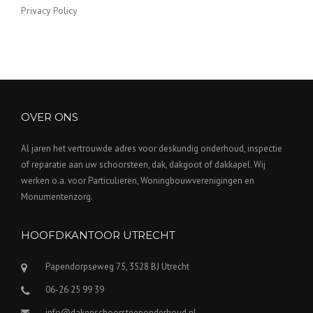
Privacy Policy
OVER ONS
Al jaren het vertrouwde adres voor deskundig onderhoud, inspectie
of reparatie aan uw schoorsteen, dak, dakgoot of dakkapel. Wij
werken o.a. voor Particulieren, Woningbouwverenigingen en
Monumentenzorg.
HOOFDKANTOOR UTRECHT
Papendorpseweg 75, 3528 BJ Utrecht
06-26 25 99 39
info@dakenschoorsteenonderhoud.nl