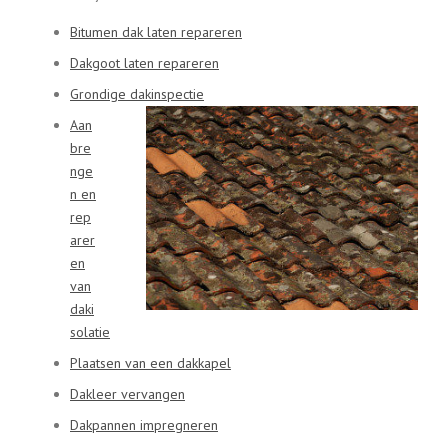
Bitumen dak laten repareren
Dakgoot laten repareren
Grondige dakinspectie
Aan
bre
nge
n en
rep
arer
en
van
daki
solatie
Plaatsen van een dakkapel
Dakleer vervangen
Dakpannen impregneren