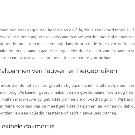
innen een paar dagen een heel nieuw dak? Ja, dat is zeer goed mogelijk! 
eweren dat het complete dak vervangen moet worden met isolatiemateriaal 
oldoende om alleen maar een laag dampdoorlatende folie over de bestaa
anlatten en dakpannen aan te brengen. Met deze manier van dakpannen ver
an een nieuw dak waar u nog tientallen jaren mee vooruit kunt.
akpannen vernieuwen en hergebruiken
n meer dan de helft van de gevallen bij onze klanten is alle dakpannen ve
ens nodig. Wij kunnen gebruik maken van de goede pannen die u nog heef
anvullen met nieuwe op gebruikte pannen die onbeschadigd zijn. Wij besch
en ruime voorraad van de meestgebruikte dakpannen en kunnen uw dak du
oorzien van een volledig herstelde of zelfs nieuwe laag pannen.
lexibele dakmortel