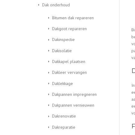
Dak onderhoud
Bitumen dak repareren
Dakgoot repareren
B
b
Dakinspectie
v
Dakisolatie
p
v
Dakkapel plaatsen
D
Dakleer vervangen
Daklekkage
I
e
Dakpannen impregneren
a
Dakpannen vernieuwen
e
v
Dakrenovatie
F
Dakreparatie