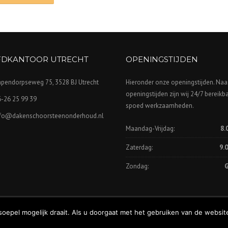
DKANTOOR UTRECHT
OPENINGSTIJDEN
apendorpseweg 75, 3528 BJ Utrecht
Hieronder onze openingstijden. Naa
openingstijden zijn wij 24/7 bereikb
-26 25 99 39
spoed werkzaamheden.
nfo@dakenschoorsteenonderhoud.nl
Maandag-Vrijdag:
8.
Zaterdag:
9.0
Zondag:
G
epel mogelijk draait. Als u doorgaat met het gebruiken van de website