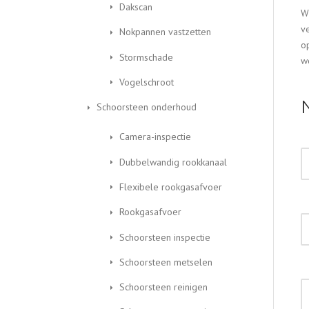
Dakscan
W
v
Nokpannen vastzetten
o
Stormschade
w
Vogelschroot
Schoorsteen onderhoud
Camera-inspectie
Dubbelwandig rookkanaal
Flexibele rookgasafvoer
Rookgasafvoer
Schoorsteen inspectie
Schoorsteen metselen
Schoorsteen reinigen