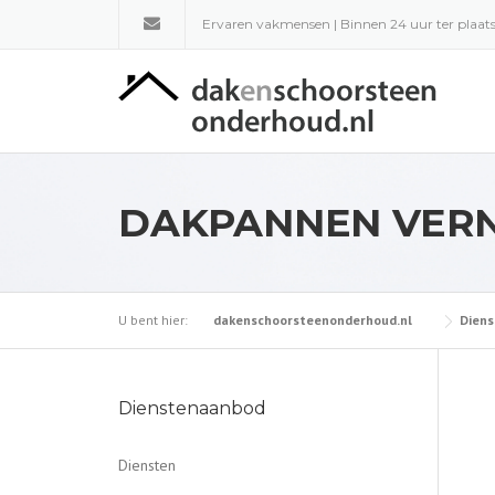
Skip
Ervaren vakmensen | Binnen 24 uur ter plaats
to
content
DAKPANNEN VER
U bent hier:
dakenschoorsteenonderhoud.nl
Diens
Dienstenaanbod
Diensten