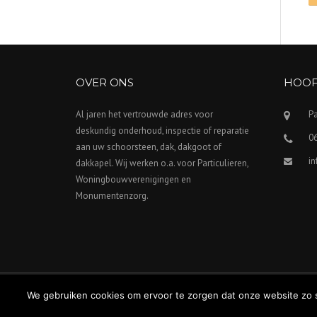
OVER ONS
HOOF
Al jaren het vertrouwde adres voor
P
deskundig onderhoud, inspectie of reparatie
06
aan uw schoorsteen, dak, dakgoot of
i
dakkapel. Wij werken o.a. voor Particulieren,
Woningbouwverenigingen en
Monumentenzorg.
© Dak en Schoorsteenonderhoud |
Privacy Policy
We gebruiken cookies om ervoor te zorgen dat onze website zo so