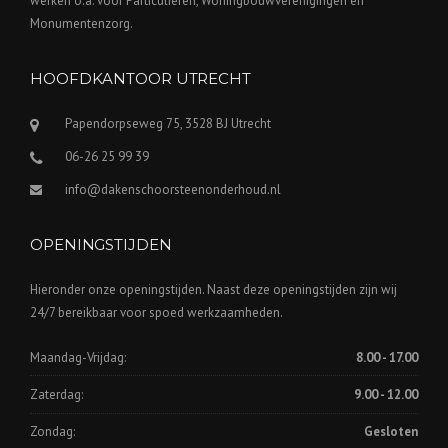
werken o.a. voor Particulieren, Woningbouwverenigingen en
Monumentenzorg.
HOOFDKANTOOR UTRECHT
Papendorpseweg 75, 3528 BJ Utrecht
06-26 25 99 39
info@dakenschoorsteenonderhoud.nl
OPENINGSTIJDEN
Hieronder onze openingstijden. Naast deze openingstijden zijn wij
24/7 bereikbaar voor spoed werkzaamheden.
Maandag-Vrijdag:
8.00 - 17.00
Zaterdag:
9.00 - 12.00
Zondag:
Gesloten