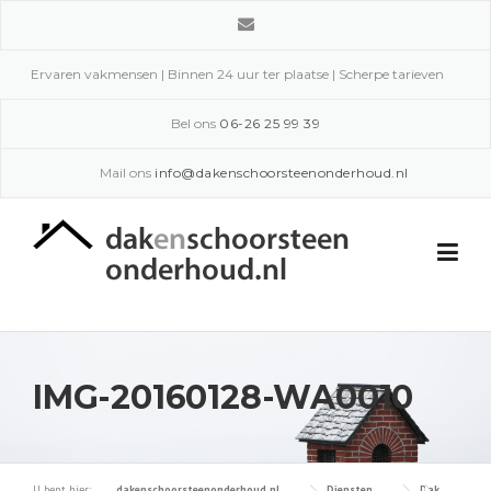
Skip
to
content
Ervaren vakmensen | Binnen 24 uur ter plaatse | Scherpe tarieven
Bel ons
06-26 25 99 39
Mail ons
info@dakenschoorsteenonderhoud.nl
IMG-20160128-WA0010
U bent hier:
dakenschoorsteenonderhoud.nl
Diensten
Dak