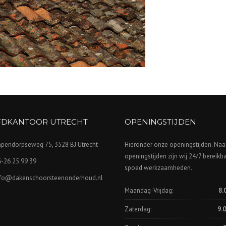
DKANTOOR UTRECHT
OPENINGSTIJDEN
apendorpseweg 75, 3528 BJ Utrecht
Hieronder onze openingstijden. Naa
openingstijden zijn wij 24/7 bereikb
-26 25 99 39
spoed werkzaamheden.
nfo@dakenschoorsteenonderhoud.nl
Maandag-Vrijdag:
8.
Zaterdag:
9.0