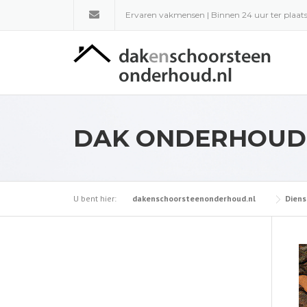
Skip
Ervaren vakmensen | Binnen 24 uur ter plaats
to
content
DAK ONDERHOUD
U bent hier:
dakenschoorsteenonderhoud.nl
Diens