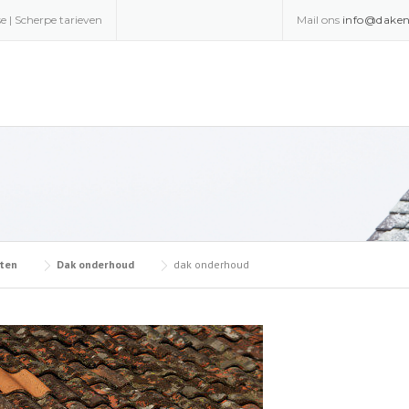
e | Scherpe tarieven
Mail ons
info@daken
ten
Dak onderhoud
dak onderhoud